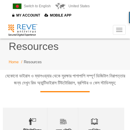
Switch to English
United States
Powered by
Translate
MY ACCOUNT
MOBILE APP
Resources
Home
Resources
যেকোনো ভাইরাস ও ম্যালওয়্যার থেকে সুরক্ষার পাশাপাশি সম্পূর্ণ ডিজিটাল নিরাপত্তার
জন্য দেখুন রিভ অ্যান্টিভাইরাস টিউটোরিয়াল, ব্রশিউর ও কেস স্টাডিসমূহ: