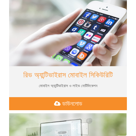
রিভ অ্যান্টিভাইরাস মোবাইল সিকিউরিটি
মোবাইল অ্যান্টিভাইরাস ও লাইভ নোটিফিকেশন
ডাউনলোড