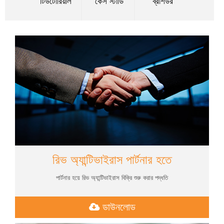
টিউটোরিয়াল
কেস স্টাডি
ব্রশিউর
রিভ অ্যান্টিভাইরাস পার্টনার হতে
পার্টনার হয়ে রিভ অ্যান্টিভাইরাস বিক্রি শুরু করার পদ্ধতি
ডাউনলোড