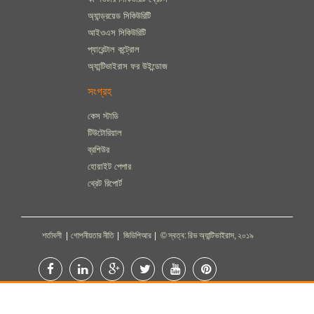
অ্যান্ড্রয়েড সিকিউরিটি
আইওএস সিকিউরিটি
প্যারেন্টাল কন্ট্রোল
অ্যান্টিভাইরাস ফর উইন্ডোজ
সংগ্রহ
কেস স্টাডি
টিউটোরিয়াল
ব্রশিউর
হোয়াইট পেপার
থ্রেট রিপোর্ট
শর্তাবলী
|
গোপনীয়তার নীতি
|
জিডিপিআর
|
© স্বত্ব: রিভ অ্যান্টিভাইরাস, ২০১৯