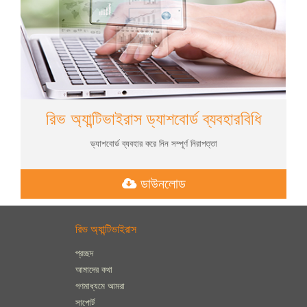
রিভ অ্যান্টিভাইরাস ড্যাশবোর্ড ব্যবহারবিধি
ড্যাশবোর্ড ব্যবহার করে নিন সম্পূর্ণ নিরাপত্তা
ডাউনলোড
রিভ অ্যান্টিভাইরাস
প্রচ্ছদ
আমাদের কথা
গণমাধ্যমে আমরা
সাপোর্ট