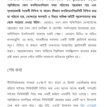
প্রতিষ্ঠানের কোন কনফিডেনসিয়াল তথ্য পাঠানোর প্রয়োজন পরে এবং
ব্যবহারকারী সহকর্মী নিশ্চিত না থাকেন কীভাবে কনফিডেনশিয়ালিটি নিশ্চিত করে
তা পাঠানো যায়, সেক্ষেত্রে অবশ্যই এ বিষয়ে অভিজ্ঞ আইটি প্রফেশনালের কাছ
থেকে সহায়তা নেওয়া উচিত
। এছাড়াও, যখন কোন অফিসিয়াল যোগাযোগের
প্রয়োজন পরে তখন কোন চ্যাটবক্স বা মেসেজিং সফটওয়্যার ব্যবহারের চেয়ে
অফিসিয়াল ইমেইলকেই ব্যবহার করাই শ্রেয়। এছাড়াও ভিডিও বা অডিও
কনফারেন্সিং এর জন্য, সহকর্মীদের সবসময় একটি নির্দিষ্ট প্ল্যাটফর্ম ব্যবহার
বলুন। নিশ্চিত না থাকলে আইটি সেকশনের সাজেস্টেড প্ল্যাটফর্মটি ব্যবহার
করুন। প্রয়োজনবোধে সকল সার্ভিসের প্রিমিয়াম সাবস্ক্রিপশন ব্যবহার করার
চেষ্টা করুন কেননা পেইড সার্ভিস সাধারণত অধিকতর সুরক্ষিত হয়।
শেষ কথা
নীতিনির্ধারকদের শতকরা ৫৫%-ই মনে করেন যে রিমোট ওয়ার্কারদের জন্য
বাড়িতে সাইবার সিকিউরিটি নিশ্চিত করা এখন অনেক অনেক জরুরী, সম্প্রতি
সাইবার সিকিউরিটি নিয়ে করা একটি জরিপে এমনটিই উঠে এসেছে। কোন
প্রতিষ্ঠানের সামগ্রিক সাইবার সিকিউরিটি জোরদার করার একটি অংশ হিসেবেই
একে ভাবা যেতে পারে। আর তাই, এখনই উপযুক্ত সময়
রিভ এনপয়েন্ট