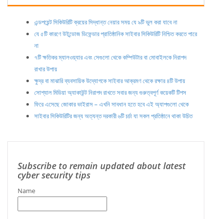
এন্ডপয়েন্ট সিকিউরিটি ক্রয়ের সিদ্ধান্ত নেয়ার সময় যে ৯টি ভুল করা যাবে না
যে ৫টি কারণে উইন্ডোজ ডিফেন্ডার প্রাতিষ্ঠানিক সাইবার সিকিউরিটি নিশ্চিত করতে পারে
না
৭টি ক্ষতিকর ম্যালওয়্যার এবং সেগুলো থেকে কম্পিউটার বা মোবাইলকে নিরাপদ
রাখার উপায়
ক্ষুদ্র বা মাঝারি ব্যবসায়িক উদ্যোগকে সাইবার আক্রমণ থেকে রক্ষার ৪টি উপায়
সোশ্যাল মিডিয়া অ্যাকাউন্ট নিরাপদ রাখতে সবার জন্য গুরুত্বপূর্ণ কয়েকটি টিপস
ফিরে এসেছে জোকার ভাইরাস – এখনি সাবধান হতে হবে এই অ্যাপগুলো থেকে
সাইবার সিকিউরিটির জন্য অত্যন্ত দরকারী ৬টি চর্চা যা সকল প্রতিষ্ঠানে থাকা উচিত
Subscribe to remain updated about latest
cyber security tips
Name