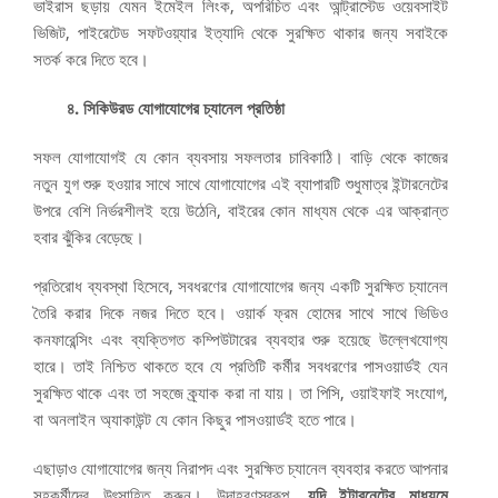
ভাইরাস ছড়ায় যেমন ইমেইল লিংক, অপরিচিত এবং আন্ট্রাস্টেড ওয়েবসাইট
ভিজিট, পাইরেটেড সফটওয়্যার ইত্যাদি থেকে সুরক্ষিত থাকার জন্য সবাইকে
সতর্ক করে দিতে হবে।
৪. সিকিউরড যোগাযোগের চ্যানেল প্রতিষ্ঠা
সফল যোগাযোগই যে কোন ব্যবসায় সফলতার চাবিকাঠি। বাড়ি থেকে কাজের
নতুন যুগ শুরু হওয়ার সাথে সাথে যোগাযোগের এই ব্যাপারটি শুধুমাত্র ইন্টারনেটের
উপরে বেশি নির্ভরশীলই হয়ে উঠেনি, বাইরের কোন মাধ্যম থেকে এর আক্রান্ত
হবার ঝুঁকির বেড়েছে।
প্রতিরোধ ব্যবস্থা হিসেবে, সবধরণের যোগাযোগের জন্য একটি সুরক্ষিত চ্যানেল
তৈরি করার দিকে নজর দিতে হবে। ওয়ার্ক ফ্রম হোমের সাথে সাথে ভিডিও
কনফারেন্সিং এবং ব্যক্তিগত কম্পিউটারের ব্যবহার শুরু হয়েছে উল্লেখযোগ্য
হারে। তাই নিশ্চিত থাকতে হবে যে প্রতিটি কর্মীর সবধরণের পাসওয়ার্ডই যেন
সুরক্ষিত থাকে এবং তা সহজে ক্র্যাক করা না যায়। তা পিসি, ওয়াইফাই সংযোগ,
বা অনলাইন অ্যাকাউন্ট যে কোন কিছুর পাসওয়ার্ডই হতে পারে।
এছাড়াও যোগাযোগের জন্য নিরাপদ এবং সুরক্ষিত চ্যানেল ব্যবহার করতে আপনার
সহকর্মীদের উৎসাহিত করুন। উদাহরণস্বরূপ,
যদি ইন্টারনেটের মাধ্যমে