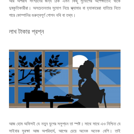
আর অপরাধ সংগঠনের জন্য ঠিক এমন কিছু সুযোগের অপেক্ষাতেই থাকে
দুষ্কৃতিকারীরা। অসচেতনতার সুযোগ নিয়ে স্ক্যামার বা হ্যাকারেরা হাতিয়ে নিতে
পারে কোম্পানির গুরুত্বপূর্ণ গোপন নথি বা তথ্য।
লাখ টাকার প্রশ্ন
আজ হোম অফিসই যে নতুন যুগের সলুশ্যন তা স্পষ্ট। সাথে সাথে এও নিশ্চিত যে
সাইবার সুরক্ষা আজ অপরিহার্য, আগের চেয়ে অনেক অনেক বেশি। তাই