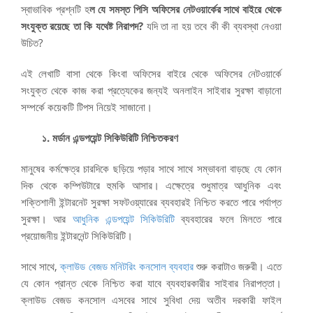
স্বাভাবিক প্রশ্নটি হ
ল যে সমস্ত পিসি অফিসের নেটওয়ার্কের সাথে বাইরে থেকে
সংযুক্ত রয়েছে তা কি যথেষ্ট নিরাপদ?
যদি তা না হয় তবে কী কী ব্যবস্থা নেওয়া
উচিত?
এই লেখাটি বাসা থেকে কিংবা অফিসের বাইরে থেকে অফিসের নেটওয়ার্কে
সংযুক্ত থেকে কাজ করা প্রত্যেকের জন্যই অনলাইন সাইবার সুরক্ষা বাড়ানো
সম্পর্কে কয়েকটি টিপস নিয়েই সাজানো।
১. মর্ডান এন্ডপয়েন্ট সিকিউরিটি নিশ্চিতকরণ
মানুষের কর্মক্ষেত্র চারদিকে ছড়িয়ে পড়ার সাথে সাথে সম্ভাবনা বাড়ছে যে কোন
দিক থেকে কম্পিউটারে হুমকি আসার। এক্ষেত্রে শুধুমাত্র আধুনিক এবং
শক্তিশালী ইন্টারনেট সুরক্ষা সফটওয়্যারের ব্যবহারই নিশ্চিত করতে পারে পর্যাপ্ত
সুরক্ষা। আর
আধুনিক এন্ডপয়েন্ট সিকিউরিটি
ব্যবহারের ফলে মিলতে পারে
প্রয়োজনীয় ইন্টারনেন্ট সিকিউরিটি।
সাথে সাথে,
ক্লাউড বেজড মনিটরিং কনসোল ব্যবহার
শুরু করাটাও জরুরী। এতে
যে কোন প্রান্ত থেকে নিশ্চিত করা যাবে ব্যবহারকারীর সাইবার নিরাপত্তা।
ক্লাউড বেজড কনসোল এসবের সাথে সুবিধা দেয় অতীব দরকারী ফাইল