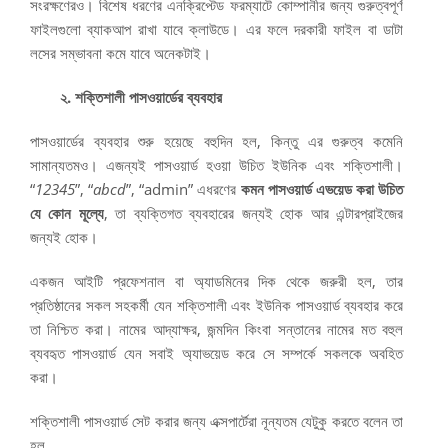
সংরক্ষণেরও। বিশেষ ধরণের এনক্রিপ্টেড ফরম্যাটে কোম্পানীর জন্য গুরুত্বপূর্ণ
ফাইলগুলো ব্যাকআপ রাখা যাবে ক্লাউডে। এর ফলে দরকারী ফাইল বা ডাটা
লসের সম্ভাবনা কমে যাবে অনেকটাই।
২. শক্তিশালী পাসওয়ার্ডের ব্যবহার
পাসওয়ার্ডের ব্যবহার শুরু হয়েছে বহুদিন হল, কিন্তু এর গুরুত্ব কমেনি
সামান্যতমও। এজন্যই পাসওয়ার্ড হওয়া উচিত ইউনিক এবং শক্তিশালী।
“
12345
”, “
abcd
”, “admin” এধরণের
কমন পাসওয়ার্ড এভয়েড করা উচিত
যে কোন মূল্যে
, তা ব্যক্তিগত ব্যবহারের জন্যই হোক আর এন্টারপ্রাইজের
জন্যই হোক।
একজন আইটি প্রফেশনাল বা অ্যাডমিনের দিক থেকে জরুরী হল, তার
প্রতিষ্ঠানের সকল সহকর্মী যেন শক্তিশালী এবং ইউনিক পাসওয়ার্ড ব্যবহার করে
তা নিশ্চিত করা। নামের আদ্যাক্ষর, জন্মদিন কিংবা সন্তানের নামের মত বহুল
ব্যবহৃত পাসওয়ার্ড যেন সবাই অ্যাভয়েড করে সে সম্পর্কে সকলকে অবহিত
করা।
শক্তিশালী পাসওয়ার্ড সেট করার জন্য এক্সপার্টেরা নূন্যতম যেটুকু করতে বলেন তা
হল